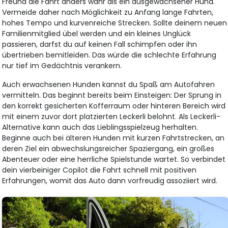
Freund die Fahrt anders wahr als ein ausgewachsener Hund.
Vermeide daher nach Möglichkeit zu Anfang lange Fahrten,
hohes Tempo und kurvenreiche Strecken. Sollte deinem neuen
Familienmitglied übel werden und ein kleines Unglück
passieren, darfst du auf keinen Fall schimpfen oder ihn
übertrieben bemitleiden. Das würde die schlechte Erfahrung
nur tief im Gedächtnis verankern.
Auch erwachsenen Hunden kannst du Spaß am Autofahren
vermitteln. Das beginnt bereits beim Einsteigen: Der Sprung in
den korrekt gesicherten Kofferraum oder hinteren Bereich wird
mit einem zuvor dort platzierten Leckerli belohnt. Als Leckerli-
Alternative kann auch das Lieblingsspielzeug herhalten.
Beginne auch bei älteren Hunden mit kurzen Fahrtstrecken, an
deren Ziel ein abwechslungsreicher Spaziergang, ein großes
Abenteuer oder eine herrliche Spielstunde wartet. So verbindet
dein vierbeiniger Copilot die Fahrt schnell mit positiven
Erfahrungen, womit das Auto dann vorfreudig assoziiert wird.