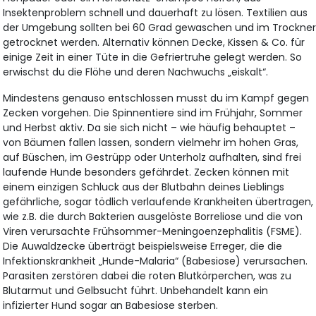
Insektenproblem schnell und dauerhaft zu lösen. Textilien aus
der Umgebung sollten bei 60 Grad gewaschen und im Trockne
getrocknet werden. Alternativ können Decke, Kissen & Co. für
einige Zeit in einer Tüte in die Gefriertruhe gelegt werden. So
erwischst du die Flöhe und deren Nachwuchs „eiskalt“.
Mindestens genauso entschlossen musst du im Kampf gegen
Zecken vorgehen. Die Spinnentiere sind im Frühjahr, Sommer
und Herbst aktiv. Da sie sich nicht – wie häufig behauptet –
von Bäumen fallen lassen, sondern vielmehr im hohen Gras,
auf Büschen, im Gestrüpp oder Unterholz aufhalten, sind frei
laufende Hunde besonders gefährdet. Zecken können mit
einem einzigen Schluck aus der Blutbahn deines Lieblings
gefährliche, sogar tödlich verlaufende Krankheiten übertragen,
wie z.B. die durch Bakterien ausgelöste Borreliose und die von
Viren verursachte Frühsommer-Meningoenzephalitis (FSME).
Die Auwaldzecke überträgt beispielsweise Erreger, die die
Infektionskrankheit „Hunde-Malaria“ (Babesiose) verursachen.
Parasiten zerstören dabei die roten Blutkörperchen, was zu
Blutarmut und Gelbsucht führt. Unbehandelt kann ein
infizierter Hund sogar an Babesiose sterben.