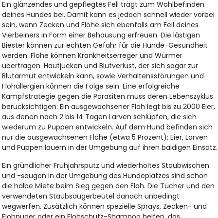
Ein glänzendes und gepflegtes Fell trägt zum Wohlbefinden
deines Hundes bei. Damit kann es jedoch schnell wieder vorbei
sein, wenn Zecken und Flöhe sich ebenfalls am Fell deines
Vierbeiners in Form einer Behausung erfreuen. Die lästigen
Biester können zur echten Gefahr für die Hunde-Gesundheit
werden. Flöhe können Krankheitserreger und Würmer
übertragen. Hautjucken und Blutverlust, der sich sogar zur
Blutarmut entwickeln kann, sowie Verhaltensstörungen und
Flohallergien können die Folge sein. Eine erfolgreiche
Kampfstrategie gegen die Parasiten muss deren Lebenszyklus
berücksichtigen: Ein ausgewachsener Floh legt bis zu 2000 Eier,
aus denen nach 2 bis 14 Tagen Larven schlüpfen, die sich
wiederum zu Puppen entwickeln. Auf dem Hund befinden sich
nur die ausgewachsenen Flöhe (etwa 5 Prozent); Eier, Larven
und Puppen lauern in der Umgebung auf ihren baldigen Einsatz.
Ein gründlicher Frühjahrsputz und wiederholtes Staubwischen
und -saugen in der Umgebung des Hundeplatzes sind schon
die halbe Miete beim Sieg gegen den Floh. Die Tücher und den
verwendeten Staubsaugerbeutel danach unbedingt
wegwerfen. Zusätzlich können spezielle Sprays, Zecken- und
Flohpuder oder ein Flohschutz-Shampoo helfen, das