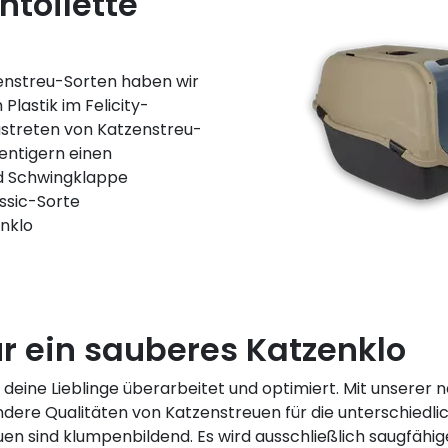
ntoilette
enstreu-Sorten haben wir
Plastik im Felicity-
ustreten von Katzenstreu-
bentigern einen
nd Schwingklappe
ssic-Sorte
enklo
ür ein sauberes Katzenklo
deine Lieblinge überarbeitet und optimiert. Mit unserer n
re Qualitäten von Katzenstreuen für die unterschiedli
euen sind klumpenbildend. Es wird ausschließlich saugfähi