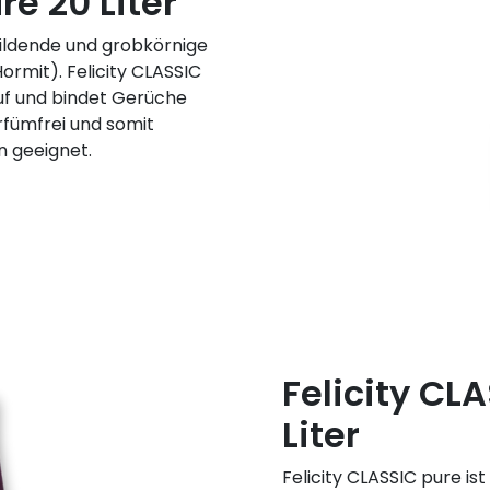
re 20 Liter
bildende und grobkörnige
ormit). Felicity CLASSIC
uf und bindet Gerüche
arfümfrei und somit
n geeignet.
Felicity CLA
Liter
Felicity CLASSIC pure is