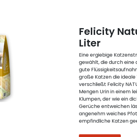
Felicity Na
Liter
Eine ergiebige Katzenst
gewählt, die durch ein
gute Flüssigkeitsaufnah
große Katzen die ideale
verschließt Felicity NA
Mengen Urin in einem l
Klumpen, der wie ein di
Gerüche entweichen läss
angenehm weiches Pfote
empfindliche Katzen gee